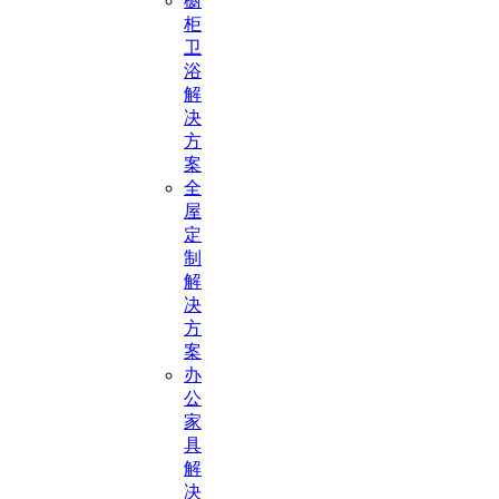
橱
柜
卫
浴
解
决
方
案
全
屋
定
制
解
决
方
案
办
公
家
具
解
决