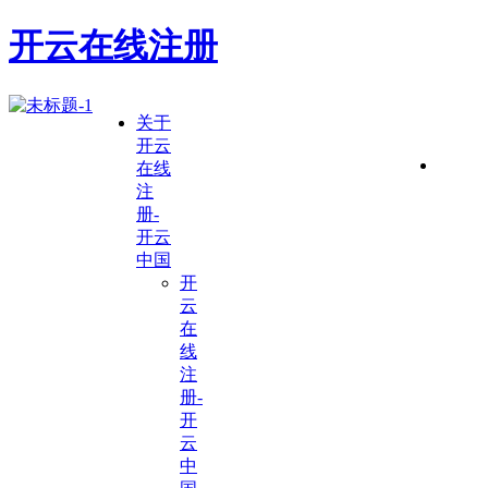
开云在线注册
简体中文
关于
开云
在线
注
册-
开云
中国
开
云
在
线
注
册-
开
云
中