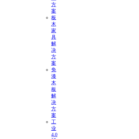
方
案
板
木
家
具
解
决
方
案
免
漆
木
板
解
决
方
案
工
业
4.0