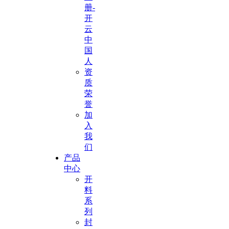
册-
开
云
中
国
人
资
质
荣
誉
加
入
我
们
产品
中心
开
料
系
列
封