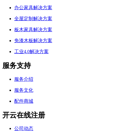
办公家具解决方案
全屋定制解决方案
板木家具解决方案
免漆木板解决方案
工业4.0解决方案
服务支持
服务介绍
服务文化
配件商城
开云在线注册
公司动态