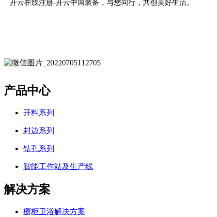
开云在线注册-开云中国装备，与您同行，共创美好生活。
产品中心
开料系列
封边系列
钻孔系列
智能工作站及生产线
解决方案
橱柜卫浴解决方案