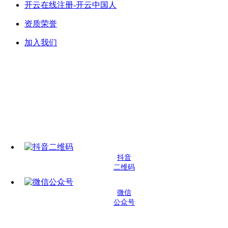
开云在线注册-开云中国人
资质荣誉
加入我们
全国统一服务热线
400-8882033
关注我们
抖音
二维码
微信
公众号
开云在线注册-开云中国 版权所有