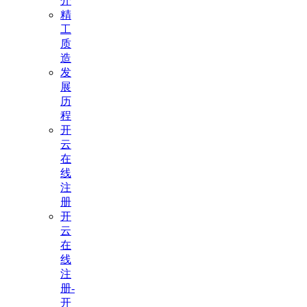
介
精
工
质
造
发
展
历
程
开
云
在
线
注
册
开
云
在
线
注
册-
开