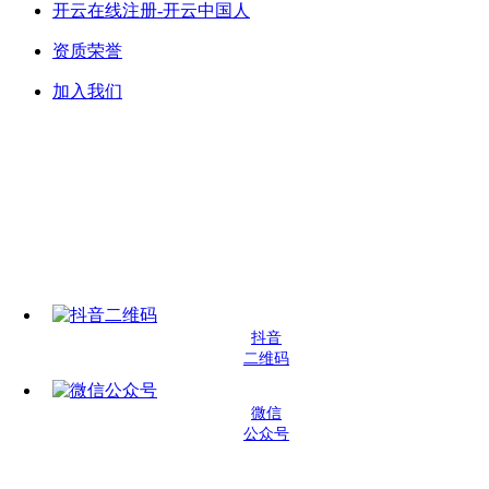
开云在线注册-开云中国人
资质荣誉
加入我们
全国统一服务热线
400-8882033
关注我们
抖音
二维码
微信
公众号
开云在线注册-开云中国 版权所有