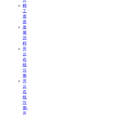
介
精
工
质
造
发
展
历
程
开
云
在
线
注
册
开
云
在
线
注
册-
开