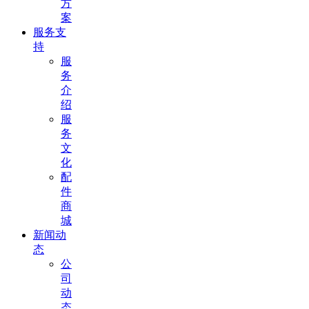
方
案
服务支
持
服
务
介
绍
服
务
文
化
配
件
商
城
新闻动
态
公
司
动
态