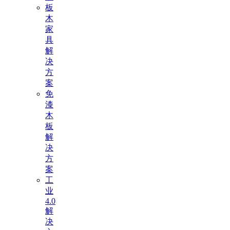
板
木
家
具
解
决
方
案
免
漆
木
板
解
决
方
案
工
业
4.0
解
决