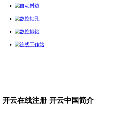
自动封边
数控钻孔
数控排钻
连线工作站
开云在线注册-开云中国简介
0
+