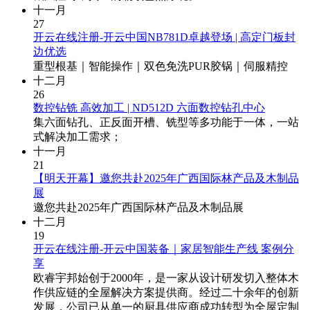
十一月
27
开云在线注册-开云中国NB781D卓越登场 | 高定门板封
边优选
重型根基｜智能操作｜双色免洗PUR胶锅｜伺服精控
十二月
26
数控钻铣 高效加工 | ND512D 六面数控钻孔中心
集六面钻孔、正反面开槽、铣型等多功能于一体，一站
式解决加工需求；
十一月
21
【明天开幕】邀您共赴2025年广西国际林产品及木制品
展
邀您共赴2025年广西国际林产品及木制品展
十二月
19
开云在线注册-开云中国装备｜家居智能生产线 案例分
享
欧睿宇邦始创于2000年，是一家从设计研发切入整体木
作供应链的全屋解决方案提供商。经过二十余年的创新
发展，公司已从单一的厨具供应商成功转型为全屋定制