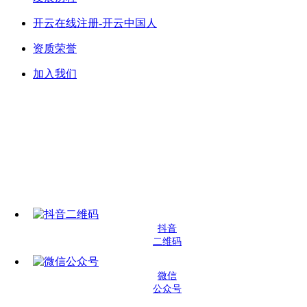
开云在线注册-开云中国人
资质荣誉
加入我们
全国统一服务热线
400-8882033
关注我们
抖音
二维码
微信
公众号