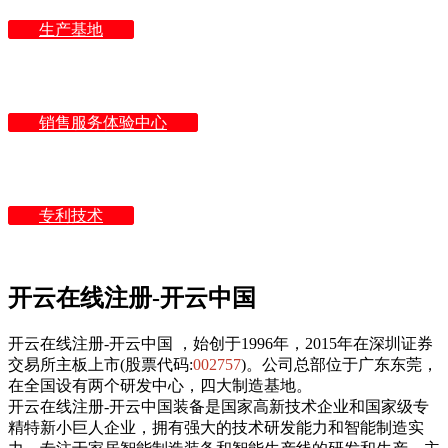
生产基地
0
+
销售服务体验中心
0
+
专利技术
开云在线注册-开云中国
开云在线注册-开云中国 ，始创于1996年，2015年在深圳证券
交易所主板上市(股票代码:
002757
)。公司总部位于广东东莞，
在全国设有两个研发中心，四大制造基地。
开云在线注册-开云中国装备是国家高新技术企业和国家级专
精特新小巨人企业，拥有强大的技术研发能力和智能制造实