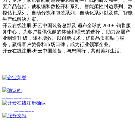
力，专注于家居智能制造装备和智能生产线的研发和生产。主
要产品包括 : 裁板锯和数控开料系列、智能柔性封边系列、数
控钻孔系列、自动分拣和包装系列、自动化系列以及整厂智能
生产线解决方案。
开云在线注册-开云中国装备总部及 遍布全球的 200 + 销售服
务中心， 为客户提供优越的体验和理想的选择， 助力家居产
业制造升 级，降本增效。以创新技术，优良品质和贴心服
务，赢得客户赞誉和市场口碑，成为行业领军企业。
开云在线注册-开云中国装备，与您同行，共创美好生活。
企业荣誉
开云在线注册
团队风采
服务支持