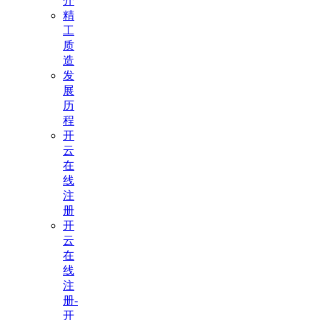
介
精
工
质
造
发
展
历
程
开
云
在
线
注
册
开
云
在
线
注
册-
开