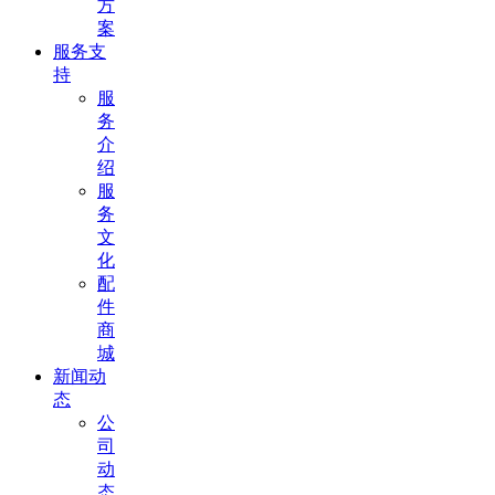
方
案
服务支
持
服
务
介
绍
服
务
文
化
配
件
商
城
新闻动
态
公
司
动
态