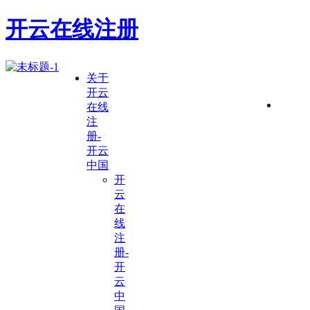
开云在线注册
简体中文
关于
开云
在线
注
册-
开云
中国
开
云
在
线
注
册-
开
云
中