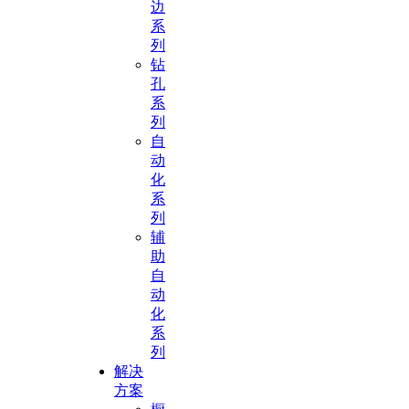
边
系
列
钻
孔
系
列
自
动
化
系
列
辅
助
自
动
化
系
列
解决
方案