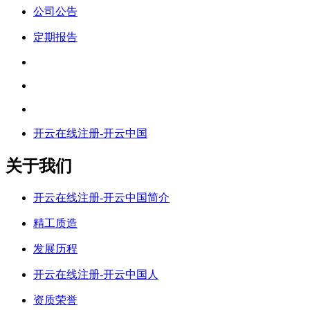
公司公告
定期报告
开云在线注册-开云中国
关于我们
开云在线注册-开云中国简介
精工质造
发展历程
开云在线注册-开云中国人
资质荣誉