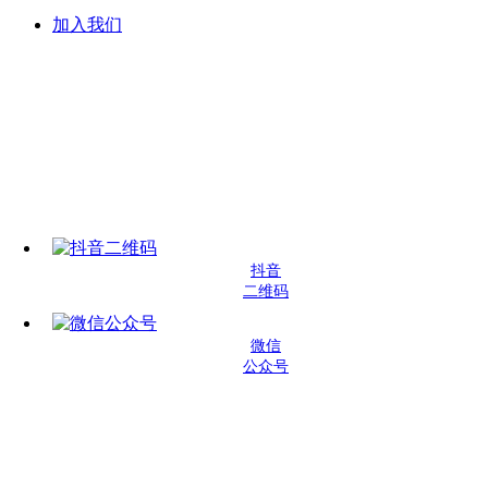
加入我们
全国统一服务热线
400-8882033
关注我们
抖音
二维码
微信
公众号
开云在线注册-开云中国 版权所有
网站地图 | 开云在线注册-开云中国 | 法律声明 | 隐私保
护