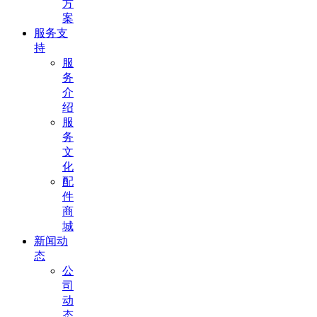
方
案
服务支
持
服
务
介
绍
服
务
文
化
配
件
商
城
新闻动
态
公
司
动
态