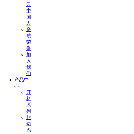
云
中
国
人
资
质
荣
誉
加
入
我
们
产品中
心
开
料
系
列
封
边
系