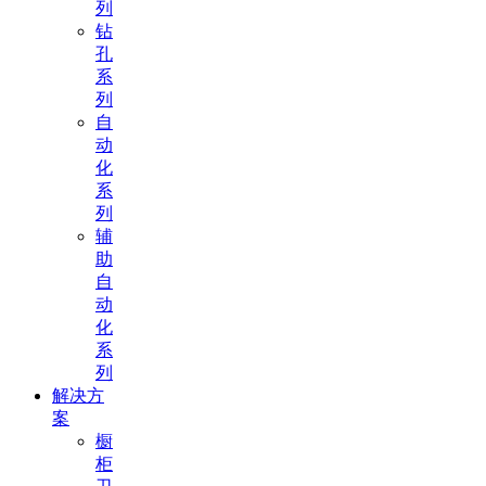
列
钻
孔
系
列
自
动
化
系
列
辅
助
自
动
化
系
列
解决方
案
橱
柜