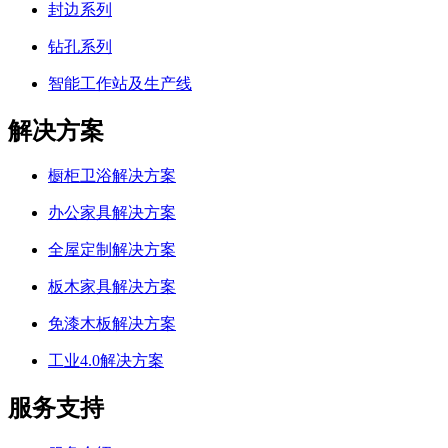
封边系列
钻孔系列
智能工作站及生产线
解决方案
橱柜卫浴解决方案
办公家具解决方案
全屋定制解决方案
板木家具解决方案
免漆木板解决方案
工业4.0解决方案
服务支持