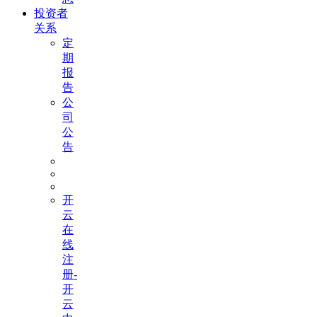
投资者
关系
定
期
报
告
公
司
公
告
开
云
在
线
注
册-
开
云