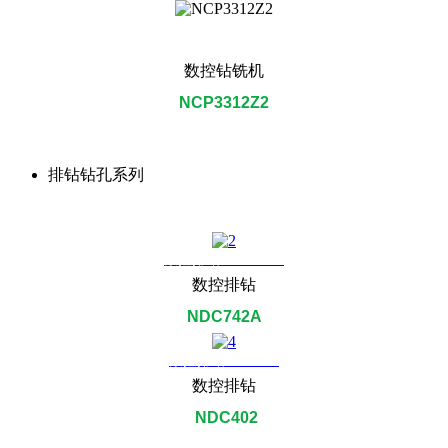
数控钻铣机
NCP3312Z2
数控钻铣机
NCP3312Z2
排钻钻孔系列
数控排钻 NDC742A
数控排钻
NDC742A
数控排钻 NDC402
数控排钻
NDC402