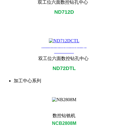
双工位六⾯数控钻孔中⼼
ND712D
双工位六面数控钻孔中心
ND712DTL
双工位六⾯数控钻孔中⼼
ND72DTL
加工中心系列
数控钻铣机
NCB2808M
数控钻铣机
NCB2808M