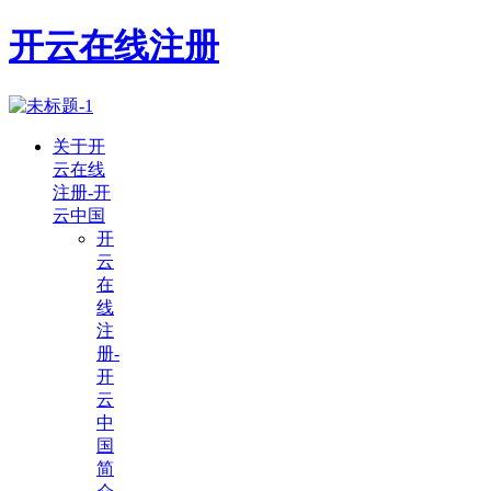
开云在线注册
关于开
云在线
注册-开
云中国
开
云
在
线
注
册-
开
云
中
国
简