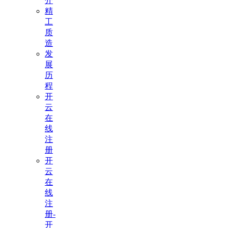
介
精
工
质
造
发
展
历
程
开
云
在
线
注
册
开
云
在
线
注
册-
开