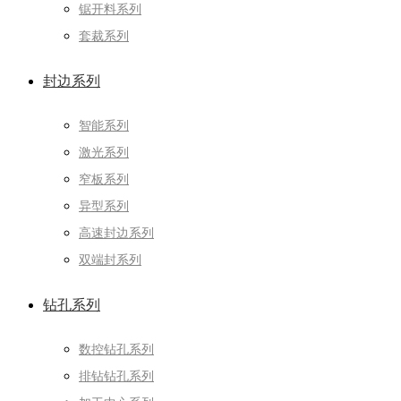
锯开料系列
套裁系列
封边系列
智能系列
激光系列
窄板系列
异型系列
高速封边系列
双端封系列
钻孔系列
数控钻孔系列
排钻钻孔系列