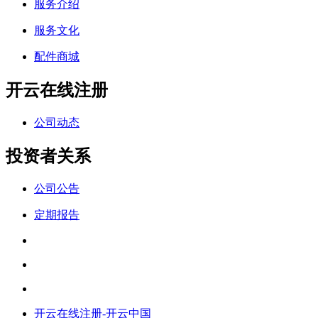
服务介绍
服务文化
配件商城
开云在线注册
公司动态
投资者关系
公司公告
定期报告
开云在线注册-开云中国