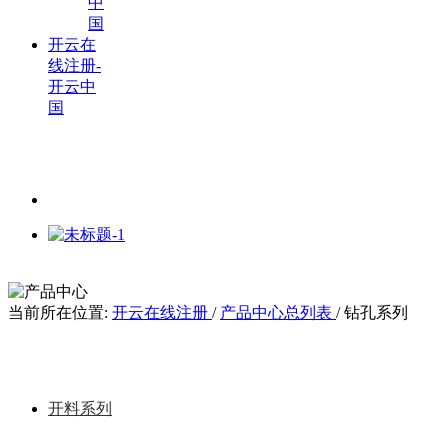
中
国
开云在
线注册-
开云中
国
简体中文
当前所在位置:
开云在线注册
/
产品中心总列表
/
钻孔系列
开料系列