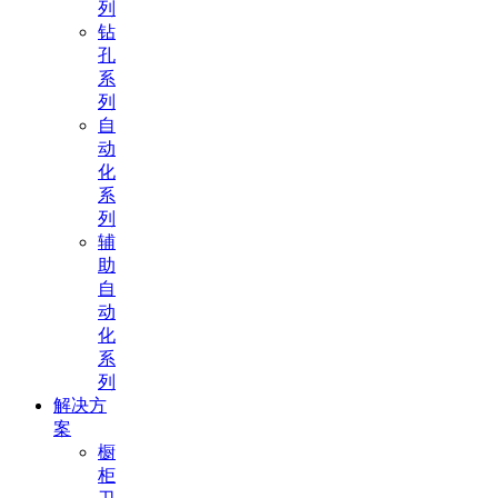
列
钻
孔
系
列
自
动
化
系
列
辅
助
自
动
化
系
列
解决方
案
橱
柜