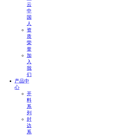
云
中
国
人
资
质
荣
誉
加
入
我
们
产品中
心
开
料
系
列
封
边
系