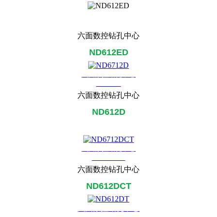
六⾯数控钻孔中⼼
ND612ED
六⾯数控钻孔中⼼
ND612ED
六⾯数控钻孔中⼼
ND612D
六⾯数控钻孔中⼼
ND612D
六⾯数控钻孔中⼼
ND612DCT
六面数控钻孔中心
ND612DCT
六面数控钻孔中心