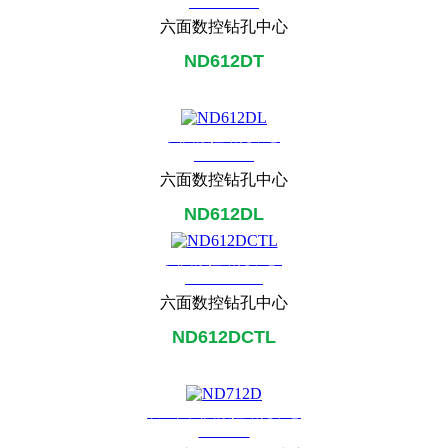
ND612DT
六面数控钻孔中心
ND612DT
六⾯数控钻孔中⼼
ND612DL
六面数控钻孔中心
ND612DL
六面数控钻孔中心
ND612DCTL
六面数控钻孔中心
ND612DCTL
双工位六⾯数控钻孔中⼼
ND712D