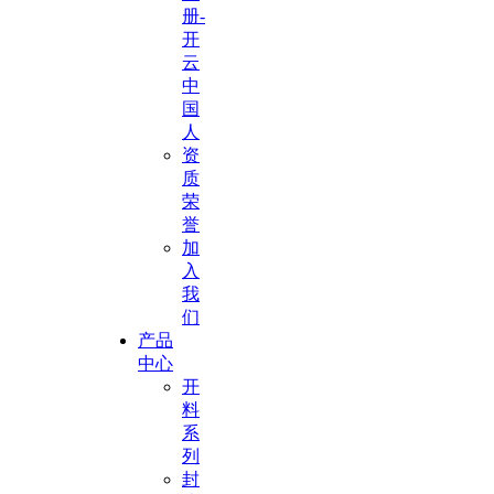
册-
开
云
中
国
人
资
质
荣
誉
加
入
我
们
产品
中心
开
料
系
列
封