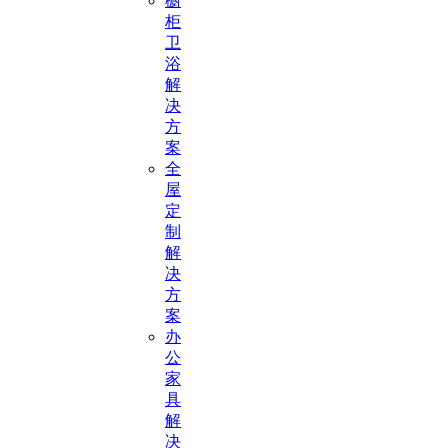
橱
柜
卫
浴
解
决
方
案
全
屋
定
制
解
决
方
案
办
公
家
具
解
决