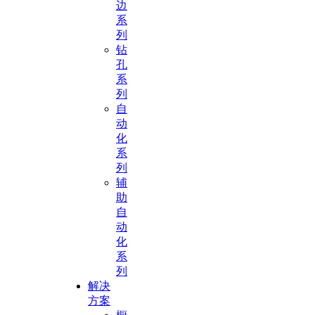
边
系
列
钻
孔
系
列
自
动
化
系
列
辅
助
自
动
化
系
列
解决
方案