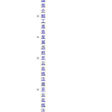
国
简
介
精
工
质
造
发
展
历
程
开
云
在
线
注
册
开
云
在
线
注