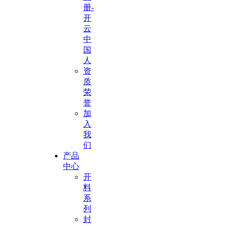
册-
开
云
中
国
人
资
质
荣
誉
加
入
我
们
产品
中心
开
料
系
列
封