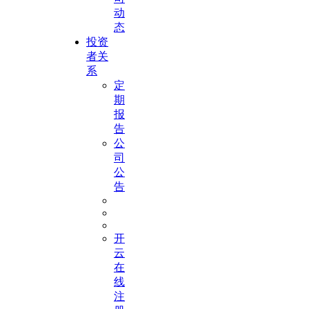
动
态
投资
者关
系
定
期
报
告
公
司
公
告
开
云
在
线
注